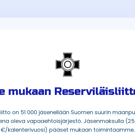
e mukaan Reserviläisliit
sliitto on 51 000 jäsenellään Suomen suurin maanp
ena oleva vapaaehtoisjärjestö. Jäsenmaksulla (2
€/kalenterivuosi) pääset mukaan toimintaamme.