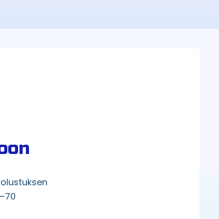
toon
uolustuksen
5–70