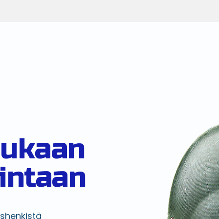
mukaan
intaan
shenkistä