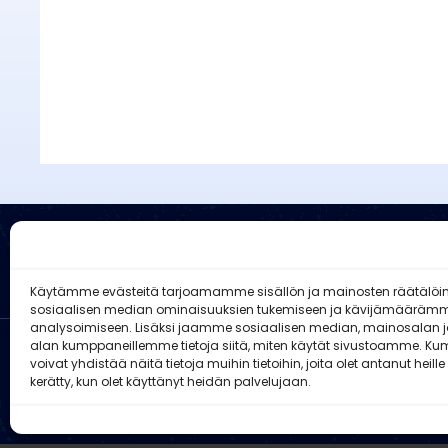
Ruukin Reserviläiset ry
Käytämme evästeitä tarjoamamme sisällön ja mainosten räätälöi
sosiaalisen median ominaisuuksien tukemiseen ja kävijämääräm
analysoimiseen. Lisäksi jaamme sosiaalisen median, mainosalan ja
alan kumppaneillemme tietoja siitä, miten käytät sivustoamme. 
voivat yhdistää näitä tietoja muihin tietoihin, joita olet antanut heille 
kerätty, kun olet käyttänyt heidän palvelujaan.