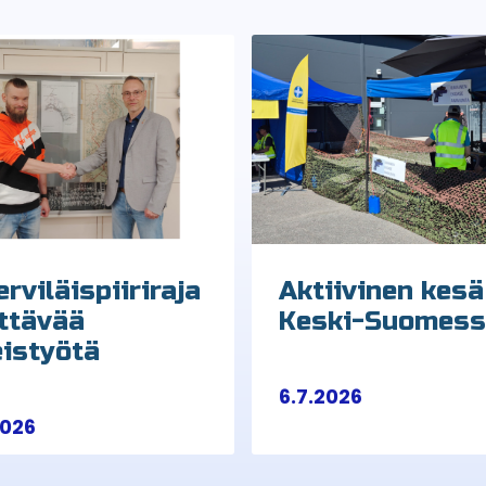
rviläispiiriraja
Aktiivinen kesä
ittävää
Keski-Suomes
eistyötä
6.7.2026
2026