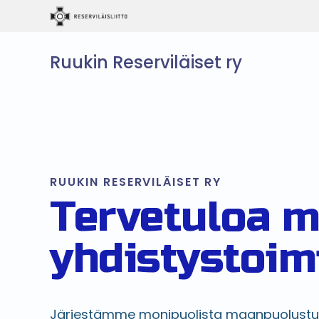
Ruukin Reserviläiset ry
RUUKIN RESERVILÄISET RY
Tervetuloa 
yhdistystoim
Järjestämme monipuolista maanpuolustu