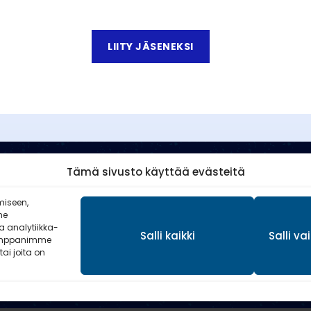
LIITY JÄSENEKSI
Tämä sivusto käyttää evästeitä
miseen,
me
 analytiikka-
Salli kaikki
Salli v
Kumppanimme
tai joita on