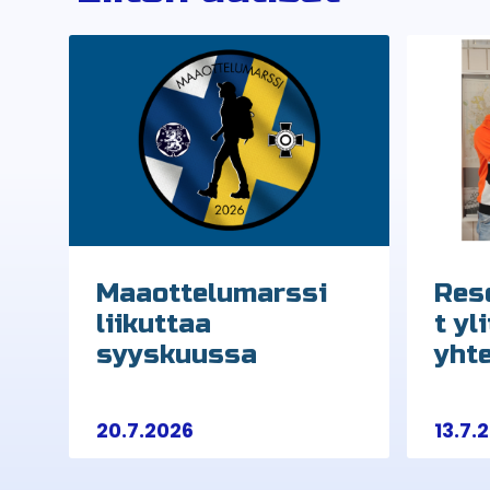
Maaottelumarssi
Rese
liikuttaa
t yl
syyskuussa
yht
20.7.2026
13.7.