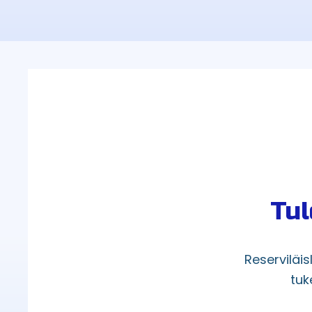
Tul
Reserviläi
tuk